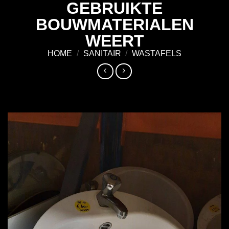
GEBRUIKTE
Ga
naar
BOUWMATERIALEN
inhoud
WEERT
HOME
/
SANITAIR
/
WASTAFELS