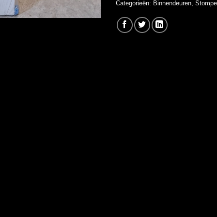
Categorieën:
Binnendeuren
,
Stompe