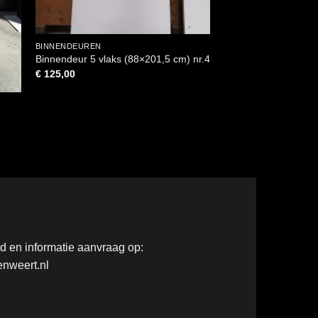
BINNENDEUREN
STOMPEN DEUREN
Paneeldeur 2 vlaks 
Binnendeur 5 vlaks (88×201,5 cm) nr.4
nr.2
€
125,00
€
50,00
)
ad en informatie aanvraag op:
nweert.nl