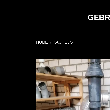
Ga
naar
inhoud
GEBR
HOME
/
KACHEL'S