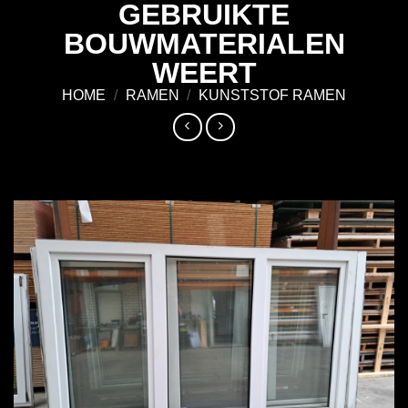
GEBRUIKTE
Ga
naar
BOUWMATERIALEN
inhoud
WEERT
HOME
/
RAMEN
/
KUNSTSTOF RAMEN