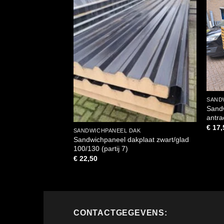
SAND
Sandw
antra
€
17,
SANDWICHPANEEL DAK
Sandwichpaneel dakplaat zwart/glad
100/130 (partij 7)
€
22,50
CONTACTGEGEVENS: