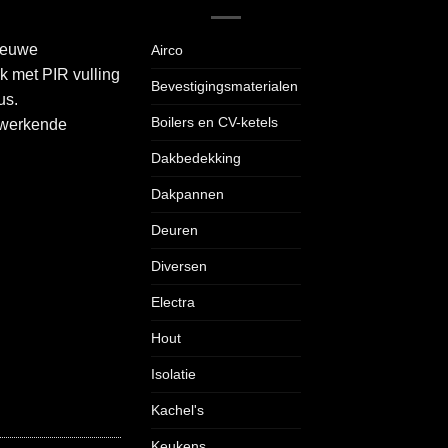
nieuwe
Airco
k met PIR vulling
Bevestigingsmaterialen
us.
Boilers en CV-ketels
 werkende
Dakbedekking
Dakpannen
Deuren
Diversen
Electra
Hout
Isolatie
Kachel's
Keukens