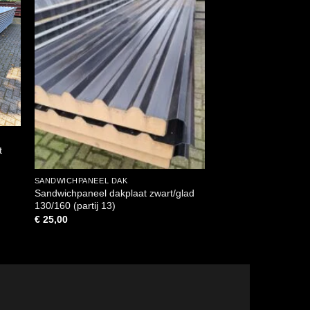
t
SANDWICHPANEEL DAK
SANDWICHPANEEL DA
Sandwichpaneel dakplaat zwart/glad
Sandwichpaneel dak
130/160 (partij 13)
gegalvaniseerd (witt
130/160 (partij 12)
€
25,00
€
25,00