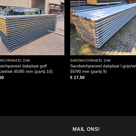
WICHPANEEL DAK
SANDWICHPANEEL DAK
ichpaneel dakplaat golf
Sandwichpaneel dakplaat l.grijs/wi
ciet/wit 45/85 mm (partij 10)
55/90 mm (partij 9)
50
€
17,50
MAIL ONS!