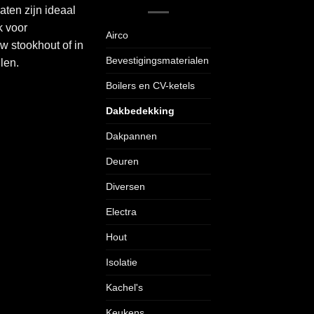
ten zijn ideaal
k voor
Airco
w stookhout of in
Bevestigingsmaterialen
llen.
Boilers en CV-ketels
Dakbedekking
Dakpannen
Deuren
Diversen
Electra
Hout
Isolatie
Kachel's
Keukens