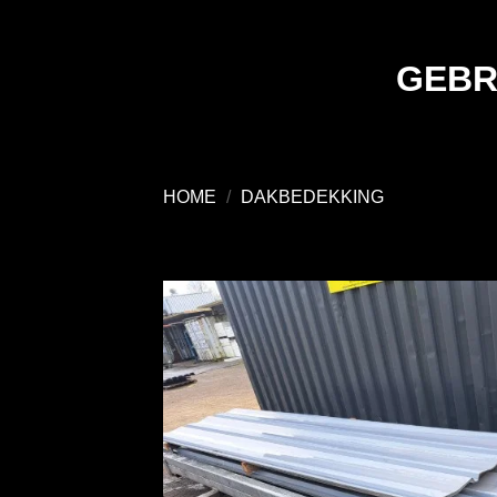
Ga
naar
inhoud
GEBR
HOME
/
DAKBEDEKKING