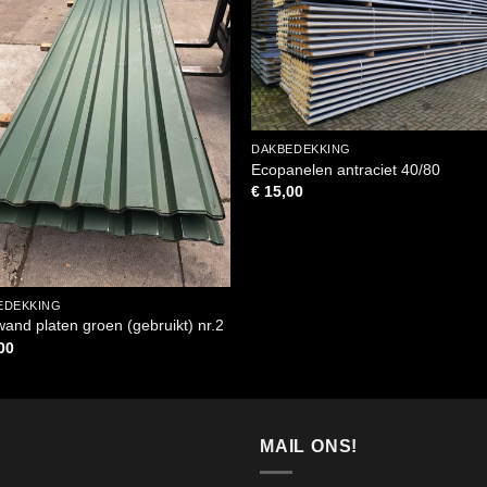
DAKBEDEKKING
Ecopanelen antraciet 40/80
€
15,00
EDEKKING
nd platen groen (gebruikt) nr.2
00
MAIL ONS!