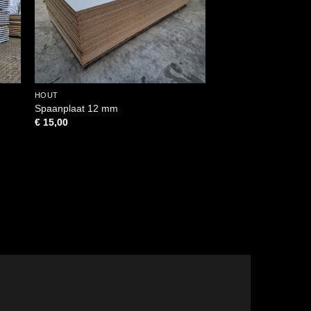
HOUT
PLAATMATERIAAL
Spaanplaat 12 mm
Trespa wit (gebruikt
€
15,00
€
17,50